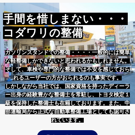
手間を惜しまない・・・
コダワリの整備
ガソリンスタンドでの整備・・・・一般的には簡単
な軽整備しかできないと思われるかもしれません。
そして、車検や専門的な整備では不安を感じておら
れるユーザーの方がおられるのも事実です。
しかしながら当社では、国家資格を持ったディーラ
ー出身の経験豊かな整備士を常駐し、トヨタ検定１
級を保持した整備士も在籍しております。また、中
部運輸局から正式な自動車整備工場としても認可さ
れています。